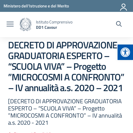
Vai ai contenuti
Vai al menu di navigazione
Vai al footer
Ministero dell'Istruzione e del Merito
Istituto Comprensivo
DD1 Cavour
DECRETO DI APPROVAZIONE
Apr
GRADUATORIA ESPERTO –
“SCUOLA VIVA” – Progetto
”MICROCOSMI A CONFRONTO”
– IV annualità a.s. 2020 – 2021
[DECRETO DI APPROVAZIONE GRADUATORIA
ESPERTO – “SCUOLA VIVA” – Progetto
”MICROCOSMI A CONFRONTO” – IV annualità
a.s. 2020 - 2021