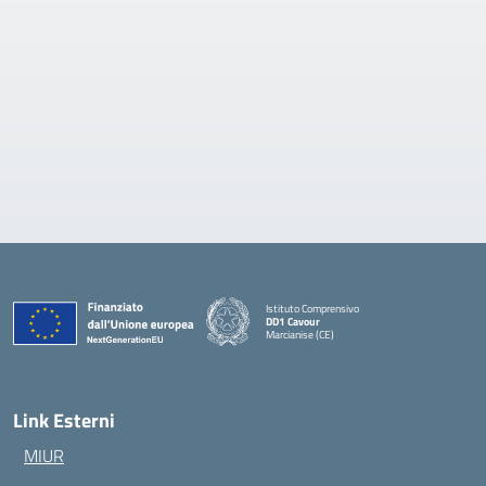
Istituto Comprensivo
DD1 Cavour
Marcianise (CE)
— Visita la pagina iniziale della scuola
Link Esterni
MIUR