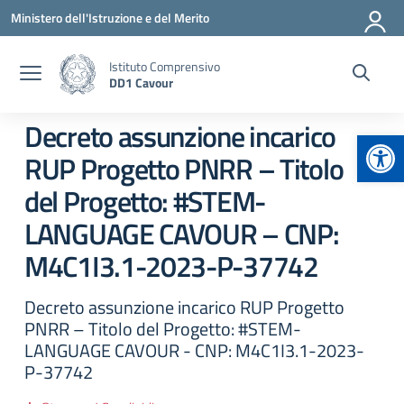
Vai ai contenuti
Vai al menu di navigazione
Vai al footer
Ministero dell'Istruzione e del Merito
Istituto Comprensivo
DD1 Cavour
Decreto assunzione incarico
Apr
RUP Progetto PNRR – Titolo
del Progetto: #STEM-
LANGUAGE CAVOUR – CNP:
M4C1I3.1-2023-P-37742
Decreto assunzione incarico RUP Progetto
PNRR – Titolo del Progetto: #STEM-
LANGUAGE CAVOUR - CNP: M4C1I3.1-2023-
P-37742