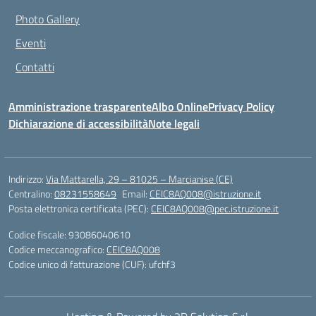
Photo Gallery
Eventi
Contatti
Amministrazione trasparente
Albo Online
Privacy Policy
Dichiarazione di accessibilità
Note legali
Indirizzo:
Via Mattarella, 29 – 81025 – Marcianise (CE)
Centralino:
08231558649
Email:
CEIC8AQ008@istruzione.it
Posta elettronica certificata (PEC):
CEIC8AQ008@pec.istruzione.it
Codice fiscale: 93086040610
Codice meccanografico:
CEIC8AQ008
Codice unico di fatturazione (CUF): ufchf3