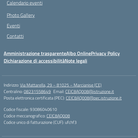
Calendario eventi
Photo Gallery
Eventi
Contatti
Amministrazione trasparente
Albo Online
Privacy Policy
Dichiarazione di accessibilità
Note legali
Indirizzo:
Via Mattarella, 29 – 81025 – Marcianise (CE)
Centralino:
08231558649
Email:
CEIC8AQ008@istruzione.it
Posta elettronica certificata (PEC):
CEIC8AQ008@pec.istruzione.it
Codice fiscale: 93086040610
Codice meccanografico:
CEIC8AQ008
Codice unico di fatturazione (CUF): ufchf3