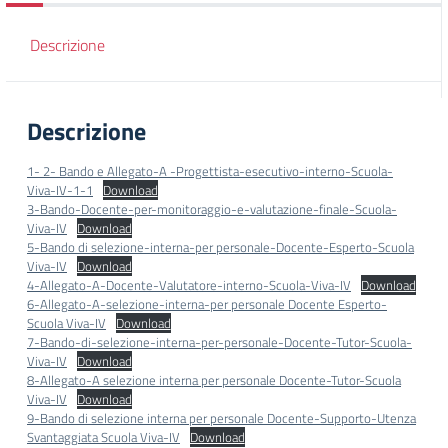
Descrizione
Descrizione
1- 2- Bando e Allegato-A -Progettista-esecutivo-interno-Scuola-
Viva-IV-1-1
Download
3-Bando-Docente-per-monitoraggio-e-valutazione-finale-Scuola-
Viva-IV
Download
5-Bando di selezione-interna-per personale-Docente-Esperto-Scuola
Viva-IV
Download
4-Allegato-A-Docente-Valutatore-interno-Scuola-Viva-IV
Download
6-Allegato-A-selezione-interna-per personale Docente Esperto-
Scuola Viva-IV
Download
7-Bando-di-selezione-interna-per-personale-Docente-Tutor-Scuola-
Viva-IV
Download
8-Allegato-A selezione interna per personale Docente-Tutor-Scuola
Viva-IV
Download
9-Bando di selezione interna per personale Docente-Supporto-Utenza
Svantaggiata Scuola Viva-IV
Download