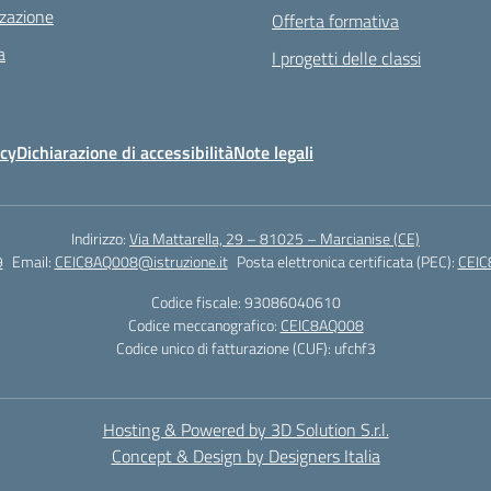
zazione
Offerta formativa
a
I progetti delle classi
icy
Dichiarazione di accessibilità
Note legali
Indirizzo:
Via Mattarella, 29 – 81025 – Marcianise (CE)
9
Email:
CEIC8AQ008@istruzione.it
Posta elettronica certificata (PEC):
CEIC
Codice fiscale: 93086040610
Codice meccanografico:
CEIC8AQ008
Codice unico di fatturazione (CUF): ufchf3
Hosting & Powered by 3D Solution S.r.l.
Concept & Design by Designers Italia