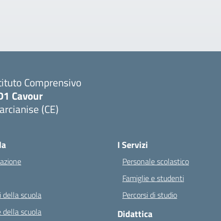
tituto Comprensivo
D1 Cavour
rcianise (CE)
Visita la pagina iniziale della scuola
la
I Servizi
azione
Personale scolastico
Famiglie e studenti
 della scuola
Percorsi di studio
 della scuola
Didattica