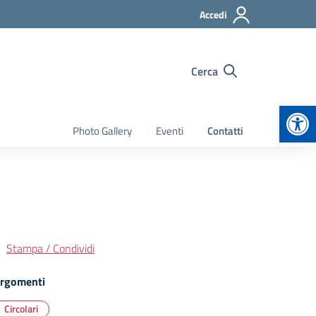
Accedi
Cerca
Apr
Photo Gallery
Eventi
Contatti
Stampa / Condividi
rgomenti
Circolari