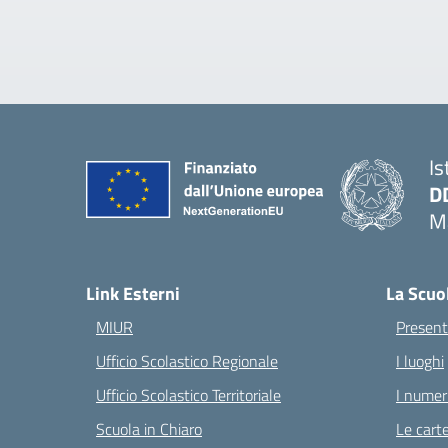
Is
D
Ma
— 
Link Esterni
La Scuo
MIUR
Present
Ufficio Scolastico Regionale
I luoghi
Ufficio Scolastico Territoriale
I numeri
Scuola in Chiaro
Le carte