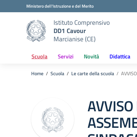
Vai ai contenuti
Vai al menu di navigazione
Vai al footer
Ministero dell'Istruzione e del Merito
Istituto Comprensivo
DD1 Cavour
Marcianise (CE)
Scuola
Servizi
Novità
Didattica
Home
Scuola
Le carte della scuola
AVVISO
AVVISO 
ASSEM