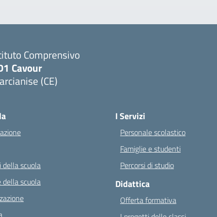
tituto Comprensivo
D1 Cavour
rcianise (CE)
Visita la pagina iniziale della scuola
la
I Servizi
azione
Personale scolastico
Famiglie e studenti
 della scuola
Percorsi di studio
 della scuola
Didattica
zazione
Offerta formativa
a
I progetti delle classi