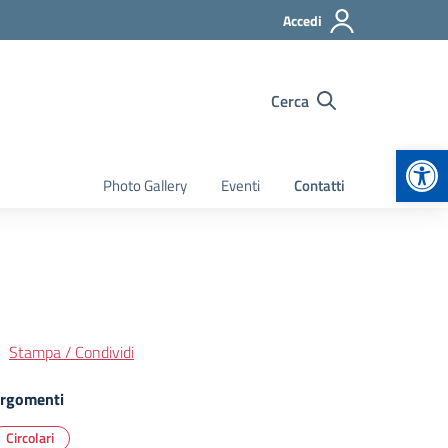
Accedi
Cerca
Apr
Photo Gallery
Eventi
Contatti
Stampa / Condividi
rgomenti
Circolari