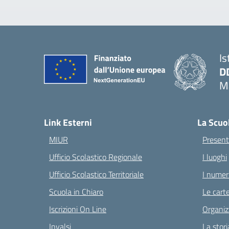
Is
D
Ma
— 
Link Esterni
La Scuo
MIUR
Present
Ufficio Scolastico Regionale
I luoghi
Ufficio Scolastico Territoriale
I numeri
Scuola in Chiaro
Le carte
Iscrizioni On Line
Organiz
Invalsi
La stori