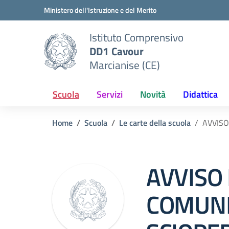
Vai ai contenuti
Vai al menu di navigazione
Vai al footer
Ministero dell'Istruzione e del Merito
Istituto Comprensivo
DD1 Cavour
Marcianise (CE)
Scuola
Servizi
Novità
Didattica
Home
Scuola
Le carte della scuola
AVVISO
AVVISO 
COMUNI