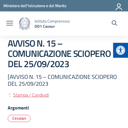
Vai ai contenuti
Vai al menu di navigazione
Vai al footer
Ministero dell'Istruzione e del Merito
Istituto Comprensivo
DD1 Cavour
AVVISO N. 15 –
Apr
COMUNICAZIONE SCIOPERO
DEL 25/09/2023
[AVVISO N. 15 – COMUNICAZIONE SCIOPERO
DEL 25/09/2023
Stampa / Condividi
Argomenti
Circolari