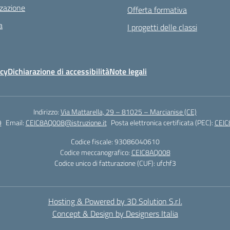
zazione
Offerta formativa
a
I progetti delle classi
icy
Dichiarazione di accessibilità
Note legali
Indirizzo:
Via Mattarella, 29 – 81025 – Marcianise (CE)
9
Email:
CEIC8AQ008@istruzione.it
Posta elettronica certificata (PEC):
CEIC
Codice fiscale: 93086040610
Codice meccanografico:
CEIC8AQ008
Codice unico di fatturazione (CUF): ufchf3
Hosting & Powered by 3D Solution S.r.l.
Concept & Design by Designers Italia