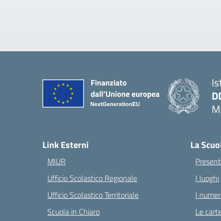
Is
D
Ma
— 
Link Esterni
La Scuo
MIUR
Present
Ufficio Scolastico Regionale
I luoghi
Ufficio Scolastico Territoriale
I numeri
Scuola in Chiaro
Le carte