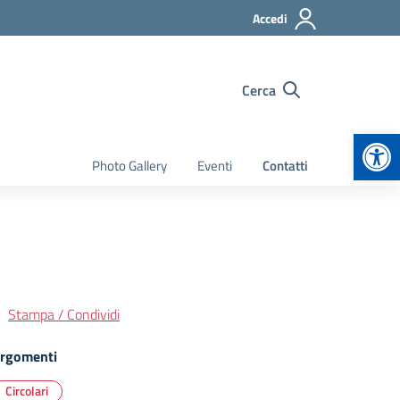
Accedi
Cerca
Apr
Photo Gallery
Eventi
Contatti
Stampa / Condividi
rgomenti
Circolari