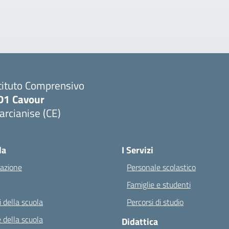
tituto Comprensivo
D1 Cavour
rcianise (CE)
Visita la pagina iniziale della scuola
la
I Servizi
azione
Personale scolastico
Famiglie e studenti
 della scuola
Percorsi di studio
 della scuola
Didattica