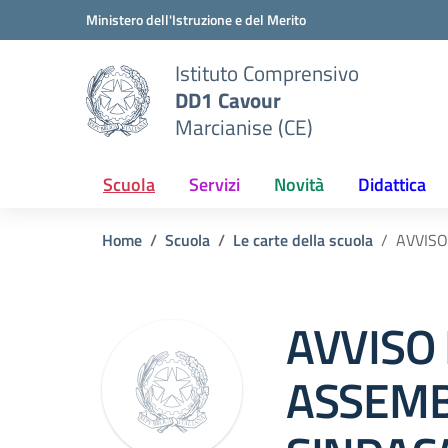
Vai ai contenuti
Vai al menu di navigazione
Vai al footer
Ministero dell'Istruzione e del Merito
Istituto Comprensivo
DD1 Cavour
Marcianise (CE)
Scuola
Servizi
Novità
Didattica
Home
Scuola
Le carte della scuola
AVVISO
AVVISO 
ASSEM