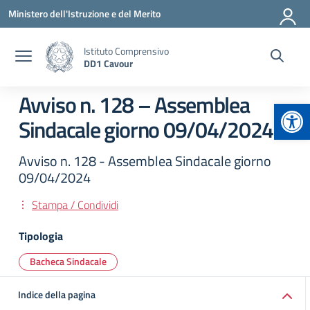
Vai ai contenuti
Vai al menu di navigazione
Vai al footer
Ministero dell'Istruzione e del Merito
Istituto Comprensivo
DD1 Cavour
Avviso n. 128 – Assemblea
Apr
Sindacale giorno 09/04/2024
Avviso n. 128 - Assemblea Sindacale giorno
09/04/2024
Stampa / Condividi
Tipologia
Bacheca Sindacale
Indice della pagina