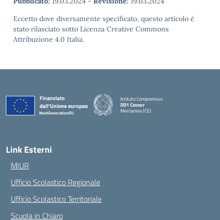
Pubblicato:
19.03.2024
-
Revisione:
19.03.2024
Eccetto dove diversamente specificato, questo articolo è
stato rilasciato sotto Licenza Creative Commons
Attribuzione 4.0 Italia.
Istituto Comprensivo
DD1 Cavour
Marcianise (CE)
— Visita la pagina iniziale della scuola
Link Esterni
MIUR
Ufficio Scolastico Regionale
Ufficio Scolastico Territoriale
Scuola in Chiaro