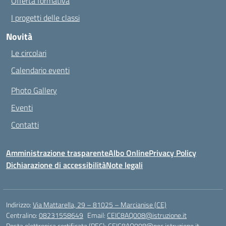
Offerta formativa
I progetti delle classi
Novità
Le circolari
Calendario eventi
Photo Gallery
Eventi
Contatti
Amministrazione trasparente
Albo Online
Privacy Policy
Dichiarazione di accessibilità
Note legali
Indirizzo:
Via Mattarella, 29 – 81025 – Marcianise (CE)
Centralino:
08231558649
Email:
CEIC8AQ008@istruzione.it
Posta elettronica certificata (PEC):
CEIC8AQ008@pec.istruzione.it