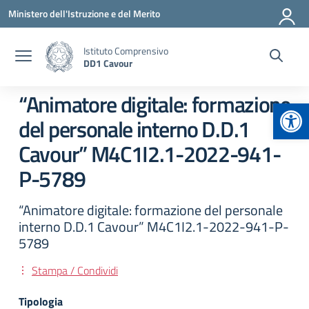
Vai ai contenuti
Vai al menu di navigazione
Vai al footer
Ministero dell'Istruzione e del Merito
Istituto Comprensivo
DD1 Cavour
“Animatore digitale: formazione
Apr
del personale interno D.D.1
Cavour” M4C1I2.1-2022-941-
P-5789
“Animatore digitale: formazione del personale
interno D.D.1 Cavour” M4C1I2.1-2022-941-P-
5789
Stampa / Condividi
Tipologia