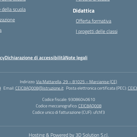
 della scuola
Didattica
zazione
Offerta formativa
a
I progetti delle classi
icy
Dichiarazione di accessibilità
Note legali
Indirizzo:
Via Mattarella, 29 – 81025 – Marcianise (CE)
9
Email:
CEIC8AQ008@istruzione.it
Posta elettronica certificata (PEC):
CEIC
Codice fiscale: 93086040610
Codice meccanografico:
CEIC8AQ008
Codice unico di fatturazione (CUF): ufchf3
Hosting & Powered by 3D Solution S.r.l.