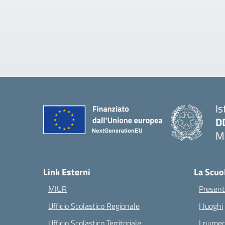
Is
D
Ma
— 
Link Esterni
La Scuo
MIUR
Present
Ufficio Scolastico Regionale
I luoghi
Ufficio Scolastico Territoriale
I numeri