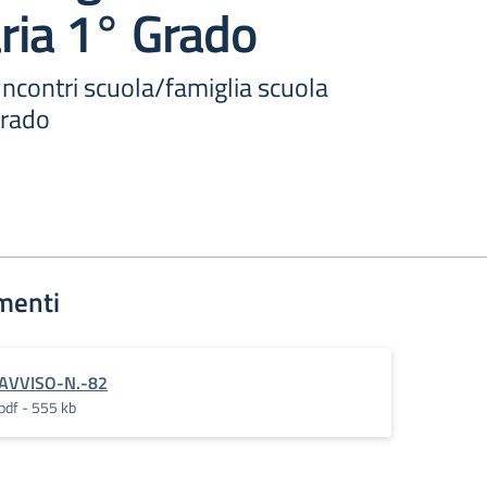
ria 1° Grado
ncontri scuola/famiglia scuola
Grado
menti
AVVISO-N.-82
pdf - 555 kb