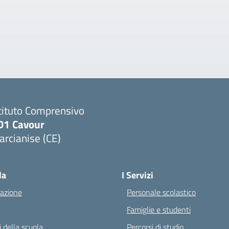
tituto Comprensivo
D1 Cavour
rcianise (CE)
Visita la pagina iniziale della scuola
la
I Servizi
azione
Personale scolastico
Famiglie e studenti
 della scuola
Percorsi di studio