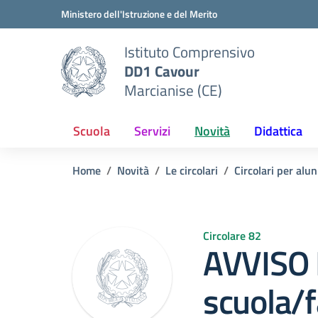
Vai ai contenuti
Vai al menu di navigazione
Vai al footer
Ministero dell'Istruzione e del Merito
Istituto Comprensivo
DD1 Cavour
Marcianise (CE)
Scuola
Servizi
Novità
Didattica
Home
Novità
Le circolari
Circolari per alun
Circolare 82
AVVISO N
scuola/f