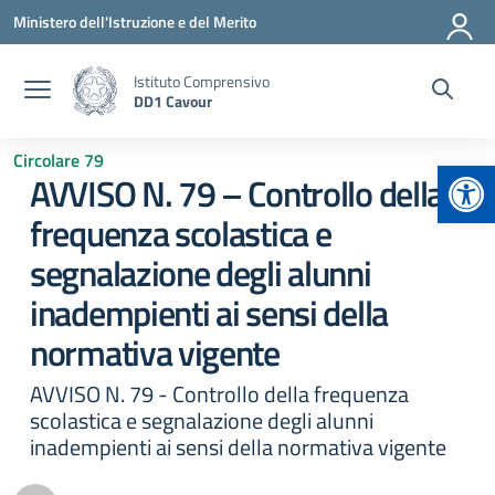
Vai ai contenuti
Vai al menu di navigazione
Vai al footer
Ministero dell'Istruzione e del Merito
Istituto Comprensivo
DD1 Cavour
Circolare 79
Apr
AVVISO N. 79 – Controllo della
frequenza scolastica e
segnalazione degli alunni
inadempienti ai sensi della
normativa vigente
AVVISO N. 79 - Controllo della frequenza
scolastica e segnalazione degli alunni
inadempienti ai sensi della normativa vigente