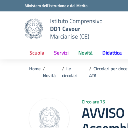
Vai ai contenuti
Vai al menu di navigazione
Vai al footer
Ministero dell'Istruzione e del Merito
Istituto Comprensivo
DD1 Cavour
Marcianise (CE)
Scuola
Servizi
Novità
Didattica
Home
Le
Circolari per doc
Novità
circolari
ATA
Circolare 75
AVVISO 