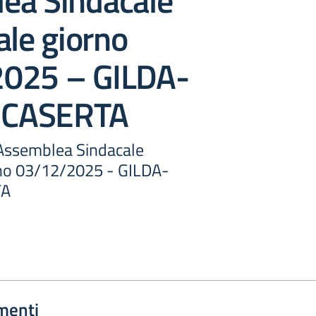
ea Sindacale
ale giorno
025 – GILDA-
CASERTA
Assemblea Sindacale
rno 03/12/2025 - GILDA-
TA
menti