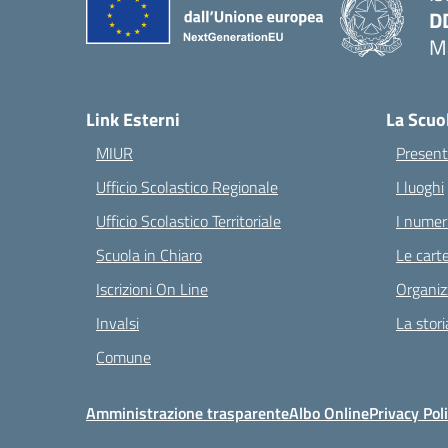
D
Ma
— 
Link Esterni
La Scuo
MIUR
Present
Ufficio Scolastico Regionale
I luoghi
Ufficio Scolastico Territoriale
I numeri
Scuola in Chiaro
Le carte
Iscrizioni On Line
Organiz
Invalsi
La stori
Comune
Amministrazione trasparente
Albo Online
Privacy Pol