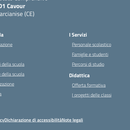
D1 Cavour
rcianise (CE)
Visita la pagina iniziale della scuola
la
I Servizi
azione
Personale scolastico
Famiglie e studenti
 della scuola
Percorsi di studio
 della scuola
Didattica
zazione
Offerta formativa
a
I progetti delle classi
icy
Dichiarazione di accessibilità
Note legali