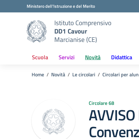
Vai ai contenuti
Vai al menu di navigazione
Vai al footer
Ministero dell'Istruzione e del Merito
Istituto Comprensivo
DD1 Cavour
Marcianise (CE)
Scuola
Servizi
Novità
Didattica
Home
Novità
Le circolari
Circolari per alun
Circolare 68
AVVISO 
Convenz