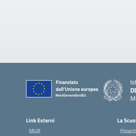
Is
D
Ma
— 
Link Esterni
La Scuo
MIUR
Present