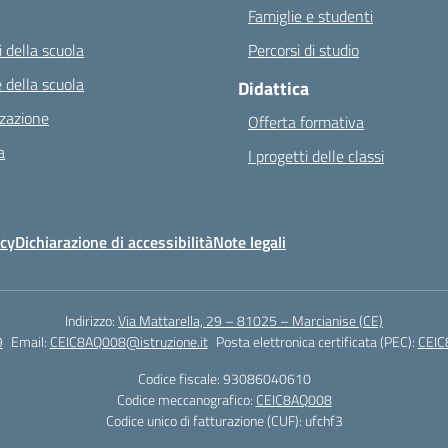
Famiglie e studenti
 della scuola
Percorsi di studio
 della scuola
Didattica
zazione
Offerta formativa
a
I progetti delle classi
icy
Dichiarazione di accessibilità
Note legali
Indirizzo:
Via Mattarella, 29 – 81025 – Marcianise (CE)
9
Email:
CEIC8AQ008@istruzione.it
Posta elettronica certificata (PEC):
CEIC
Codice fiscale: 93086040610
Codice meccanografico:
CEIC8AQ008
Codice unico di fatturazione (CUF): ufchf3