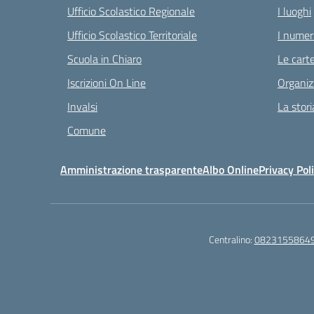
Ufficio Scolastico Regionale
I luoghi
Ufficio Scolastico Territoriale
I numeri
Scuola in Chiaro
Le carte
Iscrizioni On Line
Organiz
Invalsi
La stori
Comune
Amministrazione trasparente
Albo Online
Privacy Pol
Centralino:
0823155864