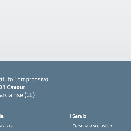
tituto Comprensivo
D1 Cavour
rcianise (CE)
Visita la pagina iniziale della scuola
la
I Servizi
azione
Personale scolastico