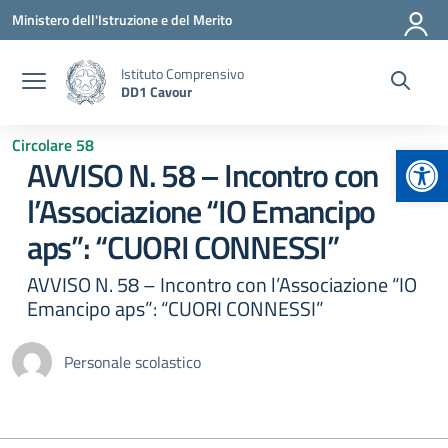
Vai ai contenuti
Vai al menu di navigazione
Vai al footer
Ministero dell'Istruzione e del Merito
Istituto Comprensivo
DD1 Cavour
Circolare 58
Apr
AVVISO N. 58 – Incontro con
l’Associazione “IO Emancipo
aps”: “CUORI CONNESSI”
AVVISO N. 58 – Incontro con l’Associazione “IO
Emancipo aps”: “CUORI CONNESSI”
Personale scolastico