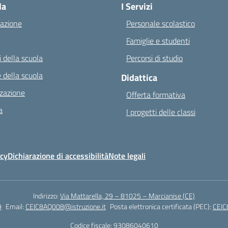
la
I Servizi
azione
Personale scolastico
Famiglie e studenti
 della scuola
Percorsi di studio
 della scuola
Didattica
zazione
Offerta formativa
a
I progetti delle classi
icy
Dichiarazione di accessibilità
Note legali
Indirizzo:
Via Mattarella, 29 – 81025 – Marcianise (CE)
9
Email:
CEIC8AQ008@istruzione.it
Posta elettronica certificata (PEC):
CEIC
Codice fiscale: 93086040610