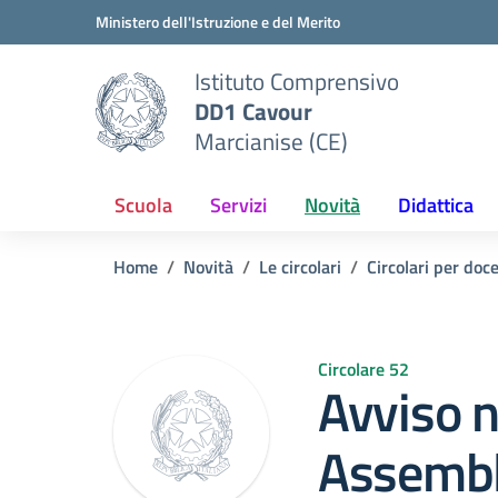
Vai ai contenuti
Vai al menu di navigazione
Vai al footer
Ministero dell'Istruzione e del Merito
Istituto Comprensivo
DD1 Cavour
Marcianise (CE)
Scuola
Servizi
Novità
Didattica
Home
Novità
Le circolari
Circolari per doc
Circolare 52
Avviso n
Assembl