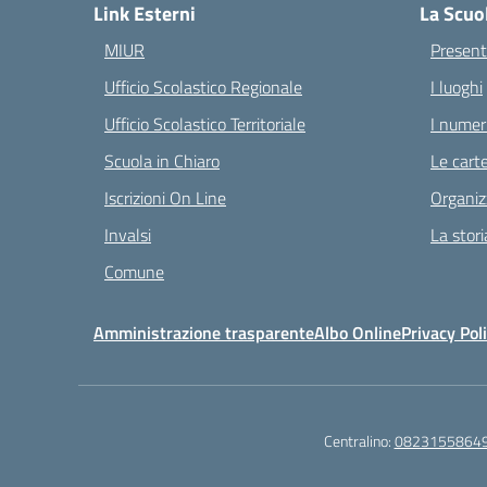
Link Esterni
La Scuo
MIUR
Present
Ufficio Scolastico Regionale
I luoghi
Ufficio Scolastico Territoriale
I numeri
Scuola in Chiaro
Le carte
Iscrizioni On Line
Organiz
Invalsi
La stori
Comune
Amministrazione trasparente
Albo Online
Privacy Pol
Centralino:
0823155864