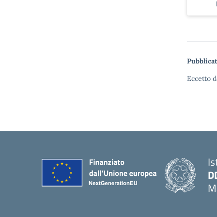
Pubblicat
Eccetto d
Is
D
Ma
— 