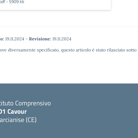
pdf - 5909 kb
o:
19.11.2024
-
Revisione:
19.11.2024
ove diversamente specificato, questo articolo è stato rilasciato sott
tituto Comprensivo
D1 Cavour
rcianise (CE)
Visita la pagina iniziale della scuola