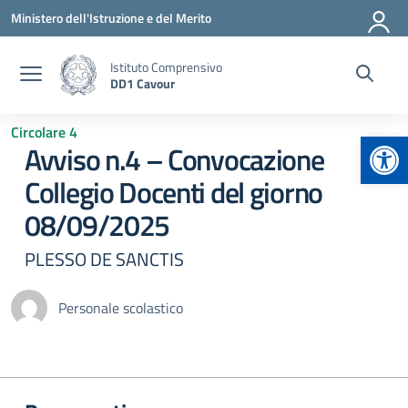
Vai ai contenuti
Vai al menu di navigazione
Vai al footer
Ministero dell'Istruzione e del Merito
Istituto Comprensivo
DD1 Cavour
Circolare 4
Apr
Avviso n.4 – Convocazione
Collegio Docenti del giorno
08/09/2025
PLESSO DE SANCTIS
Personale scolastico