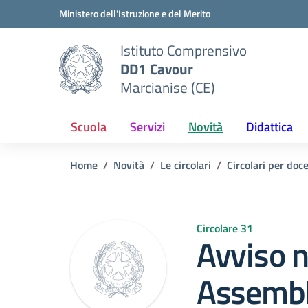
Vai ai contenuti
Vai al menu di navigazione
Vai al footer
Ministero dell'Istruzione e del Merito
Istituto Comprensivo
DD1 Cavour
Marcianise (CE)
Scuola
Servizi
Novità
Didattica
Home
Novità
Le circolari
Circolari per doc
Circolare 31
Avviso n
Assembl