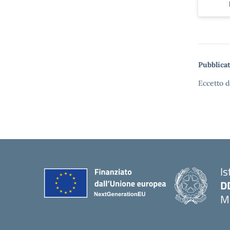
Pubblicat
Eccetto d
Is
D
Ma
— 