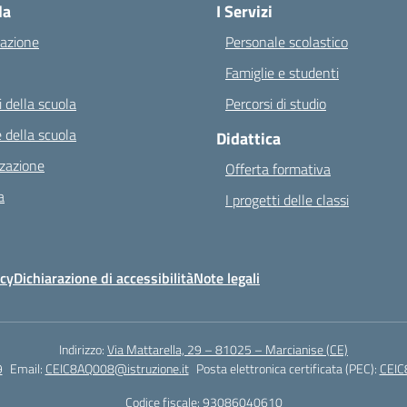
la
I Servizi
azione
Personale scolastico
Famiglie e studenti
 della scuola
Percorsi di studio
 della scuola
Didattica
zazione
Offerta formativa
a
I progetti delle classi
icy
Dichiarazione di accessibilità
Note legali
Indirizzo:
Via Mattarella, 29 – 81025 – Marcianise (CE)
9
Email:
CEIC8AQ008@istruzione.it
Posta elettronica certificata (PEC):
CEIC
Codice fiscale: 93086040610