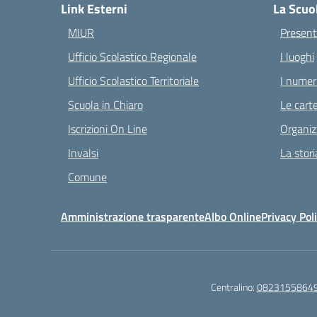
Link Esterni
La Scuo
MIUR
Present
Ufficio Scolastico Regionale
I luoghi
Ufficio Scolastico Territoriale
I numeri
Scuola in Chiaro
Le carte
Iscrizioni On Line
Organiz
Invalsi
La stori
Comune
Amministrazione trasparente
Albo Online
Privacy Pol
Centralino:
0823155864