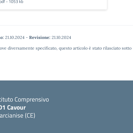
pdf - 1053 kb
o:
21.10.2024
-
Revisione:
21.10.2024
ove diversamente specificato, questo articolo è stato rilasciato sott
tituto Comprensivo
D1 Cavour
rcianise (CE)
Visita la pagina iniziale della scuola