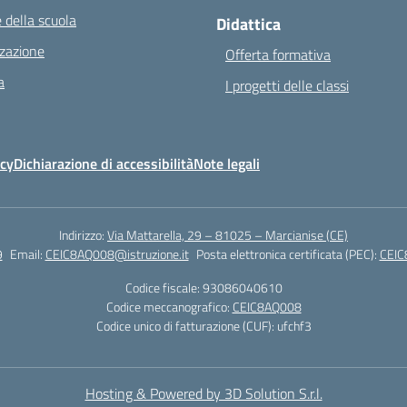
 della scuola
Didattica
zazione
Offerta formativa
a
I progetti delle classi
icy
Dichiarazione di accessibilità
Note legali
Indirizzo:
Via Mattarella, 29 – 81025 – Marcianise (CE)
9
Email:
CEIC8AQ008@istruzione.it
Posta elettronica certificata (PEC):
CEIC
Codice fiscale: 93086040610
Codice meccanografico:
CEIC8AQ008
Codice unico di fatturazione (CUF): ufchf3
Hosting & Powered by 3D Solution S.r.l.