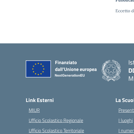
Pubblicat
Eccetto d
Is
D
Ma
— 
Link Esterni
La Scuo
MIUR
Present
Ufficio Scolastico Regionale
I luoghi
Ufficio Scolastico Territoriale
I numeri