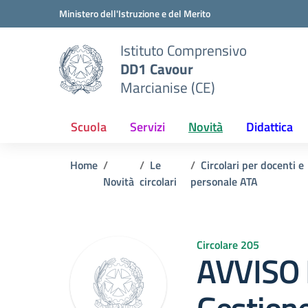
Vai ai contenuti
Vai al menu di navigazione
Vai al footer
Ministero dell'Istruzione e del Merito
Istituto Comprensivo
DD1 Cavour
Marcianise (CE)
Scuola
Servizi
Novità
Didattica
Home
Le
Circolari per docenti e
Novità
circolari
personale ATA
Circolare 205
AVVISO 