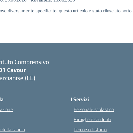
o:
25.06.2026
-
Revisione:
25.06.2026
ove diversamente specificato, questo articolo è stato rilasciato sott
tituto Comprensivo
D1 Cavour
rcianise (CE)
Visita la pagina iniziale della scuola
la
I Servizi
azione
Personale scolastico
Famiglie e studenti
 della scuola
Percorsi di studio