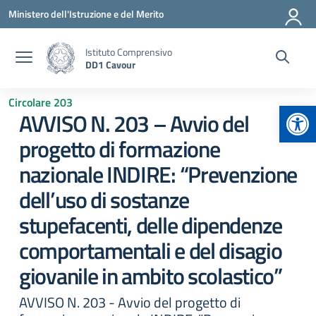
Vai ai contenuti
Vai al menu di navigazione
Vai al footer
Ministero dell'Istruzione e del Merito
Istituto Comprensivo
DD1 Cavour
Circolare 203
Apr
AVVISO N. 203 – Avvio del
progetto di formazione
nazionale INDIRE: “Prevenzione
dell’uso di sostanze
stupefacenti, delle dipendenze
comportamentali e del disagio
giovanile in ambito scolastico”
AVVISO N. 203 - Avvio del progetto di