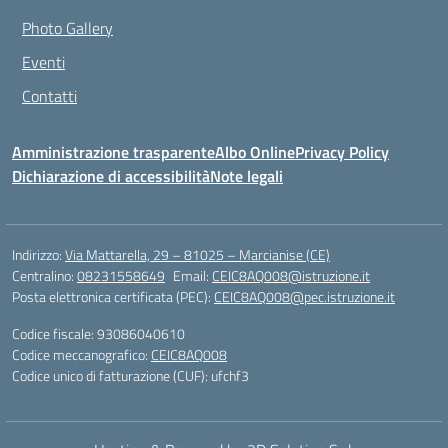
Photo Gallery
Eventi
Contatti
Amministrazione trasparente
Albo Online
Privacy Policy
Dichiarazione di accessibilità
Note legali
Indirizzo:
Via Mattarella, 29 – 81025 – Marcianise (CE)
Centralino:
08231558649
Email:
CEIC8AQ008@istruzione.it
Posta elettronica certificata (PEC):
CEIC8AQ008@pec.istruzione.it
Codice fiscale: 93086040610
Codice meccanografico:
CEIC8AQ008
Codice unico di fatturazione (CUF): ufchf3