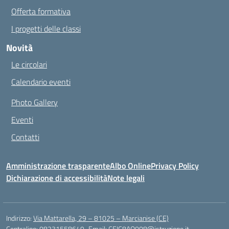
Offerta formativa
I progetti delle classi
Novità
Le circolari
Calendario eventi
Photo Gallery
Eventi
Contatti
Amministrazione trasparente
Albo Online
Privacy Policy
Dichiarazione di accessibilità
Note legali
Indirizzo:
Via Mattarella, 29 – 81025 – Marcianise (CE)
Centralino:
08231558649
Email:
CEIC8AQ008@istruzione.it