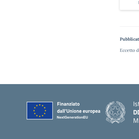
Pubblicat
Eccetto d
Is
D
Ma
— 