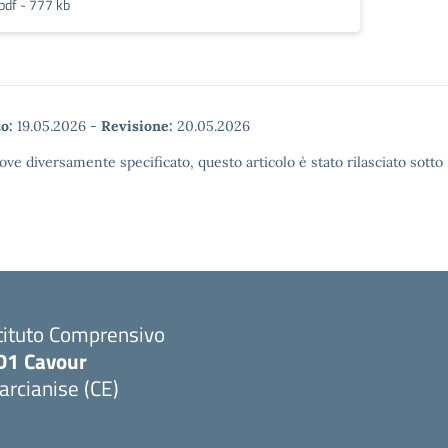
pdf - 777 kb
o:
19.05.2026
-
Revisione:
20.05.2026
ove diversamente specificato, questo articolo è stato rilasciato sott
tituto Comprensivo
D1 Cavour
rcianise (CE)
Visita la pagina iniziale della scuola