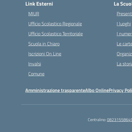
Link Esterni
La Scuo
MIUR
Present
Ufficio Scolastico Regionale
I luoghi
Ufficio Scolastico Territoriale
I numeri
Scuola in Chiaro
Le carte
Iscrizioni On Line
Organiz
Invalsi
La stori
Comune
Amministrazione trasparente
Albo Online
Privacy Pol
Centralino:
0823155864