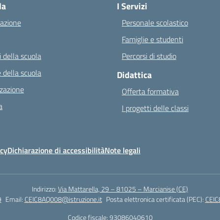
la
I Servizi
azione
Personale scolastico
Famiglie e studenti
 della scuola
Percorsi di studio
 della scuola
Didattica
zazione
Offerta formativa
a
I progetti delle classi
icy
Dichiarazione di accessibilità
Note legali
Indirizzo:
Via Mattarella, 29 – 81025 – Marcianise (CE)
9
Email:
CEIC8AQ008@istruzione.it
Posta elettronica certificata (PEC):
CEIC
Codice fiscale: 93086040610