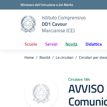
Vai ai contenuti
Vai al menu di navigazione
Vai al footer
Ministero dell'Istruzione e del Merito
Istituto Comprensivo
DD1 Cavour
Marcianise (CE)
Scuola
Servizi
Novità
Didattica
Home
Novità
Le circolari
Circolari per doc
Circolare 184
AVVISO 
Comunica