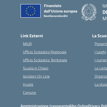
Is
D
Ma
— 
Link Esterni
La Scuo
MIUR
Present
Ufficio Scolastico Regionale
I luoghi
Ufficio Scolastico Territoriale
I numeri
Scuola in Chiaro
Le carte
Iscrizioni On Line
Organiz
Invalsi
La stori
Comune
Amministrazione trasparente
Albo Online
Privacy Pol