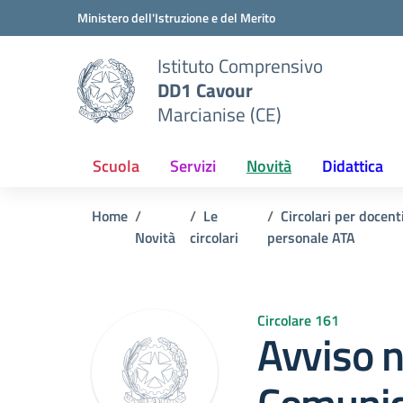
Vai ai contenuti
Vai al menu di navigazione
Vai al footer
Ministero dell'Istruzione e del Merito
Istituto Comprensivo
DD1 Cavour
Marcianise (CE)
Scuola
Servizi
Novità
Didattica
Home
Le
Circolari per docent
Novità
circolari
personale ATA
Circolare 161
Avviso n