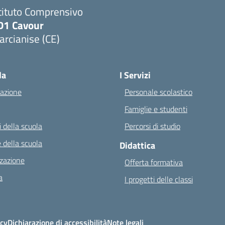
tituto Comprensivo
D1 Cavour
rcianise (CE)
Visita la pagina iniziale della scuola
la
I Servizi
azione
Personale scolastico
Famiglie e studenti
 della scuola
Percorsi di studio
 della scuola
Didattica
zazione
Offerta formativa
a
I progetti delle classi
icy
Dichiarazione di accessibilità
Note legali