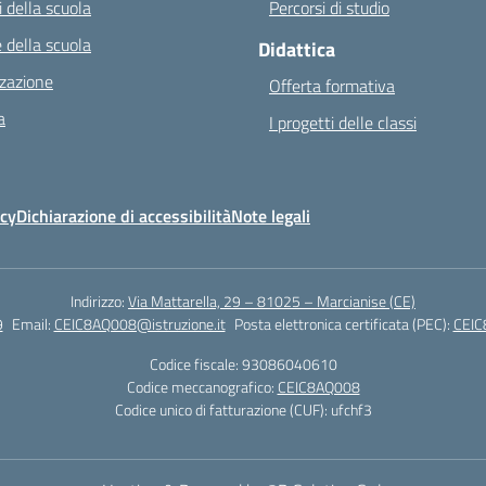
 della scuola
Percorsi di studio
 della scuola
Didattica
zazione
Offerta formativa
a
I progetti delle classi
icy
Dichiarazione di accessibilità
Note legali
Indirizzo:
Via Mattarella, 29 – 81025 – Marcianise (CE)
9
Email:
CEIC8AQ008@istruzione.it
Posta elettronica certificata (PEC):
CEIC
Codice fiscale: 93086040610
Codice meccanografico:
CEIC8AQ008
Codice unico di fatturazione (CUF): ufchf3