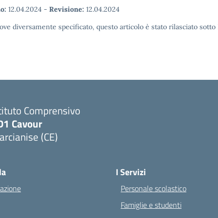
o:
12.04.2024
-
Revisione:
12.04.2024
ove diversamente specificato, questo articolo è stato rilasciato sott
tituto Comprensivo
D1 Cavour
rcianise (CE)
Visita la pagina iniziale della scuola
la
I Servizi
azione
Personale scolastico
Famiglie e studenti