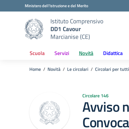
Vai ai contenuti
Vai al menu di navigazione
Vai al footer
Ministero dell'Istruzione e del Merito
Istituto Comprensivo
DD1 Cavour
Marcianise (CE)
Scuola
Servizi
Novità
Didattica
Home
Novità
Le circolari
Circolari per tutti
Circolare 146
Avviso n
Convocaz