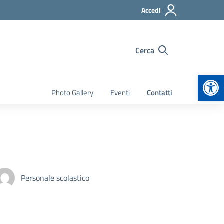
Accedi
Cerca
Apr
Photo Gallery
Eventi
Contatti
Personale scolastico