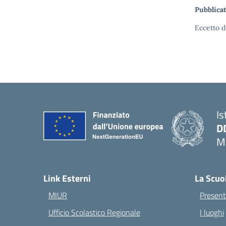
Pubblicat
Eccetto d
Is
D
Ma
— 
Link Esterni
La Scuo
MIUR
Present
Ufficio Scolastico Regionale
I luoghi