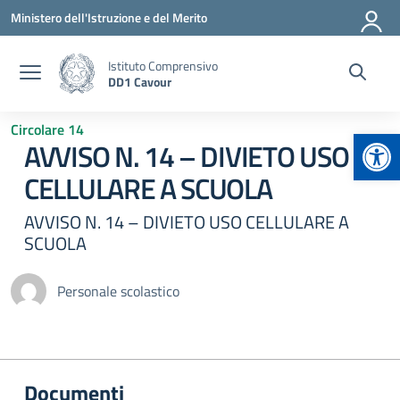
Vai ai contenuti
Vai al menu di navigazione
Vai al footer
Ministero dell'Istruzione e del Merito
Istituto Comprensivo
DD1 Cavour
Circolare 14
Apr
AVVISO N. 14 – DIVIETO USO
CELLULARE A SCUOLA
AVVISO N. 14 – DIVIETO USO CELLULARE A
SCUOLA
Personale scolastico
Documenti