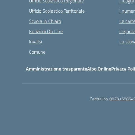
Ufficio Scolastico Regionale
I luoghi
Ufficio Scolastico Territoriale
I numeri
Scuola in Chiaro
Le carte
Iscrizioni On Line
Organiz
Invalsi
La stori
Comune
Amministrazione trasparente
Albo Online
Privacy Pol
Centralino:
0823155864