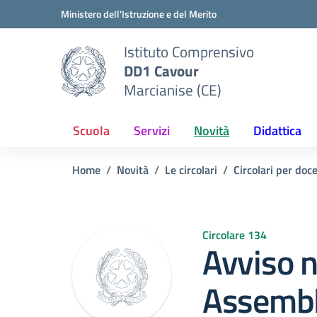
Vai ai contenuti
Vai al menu di navigazione
Vai al footer
Ministero dell'Istruzione e del Merito
Istituto Comprensivo
DD1 Cavour
Marcianise (CE)
Scuola
Servizi
Novità
Didattica
Home
Novità
Le circolari
Circolari per doc
Circolare 134
Avviso n
Assembl