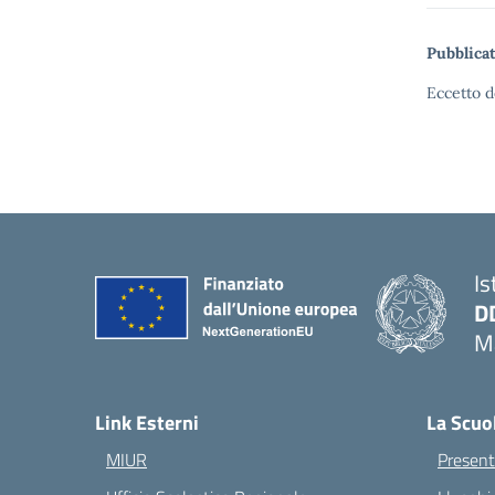
Pubblicat
Eccetto d
Is
D
Ma
— 
Link Esterni
La Scuo
MIUR
Present