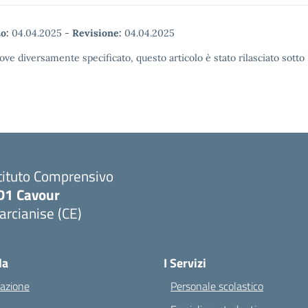
o:
04.04.2025
-
Revisione:
04.04.2025
ove diversamente specificato, questo articolo è stato rilasciato sott
tituto Comprensivo
D1 Cavour
rcianise (CE)
Visita la pagina iniziale della scuola
la
I Servizi
azione
Personale scolastico