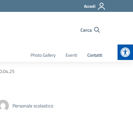
Accedi
Cerca
Apr
Photo Gallery
Eventi
Contatti
0.04.25
Personale scolastico