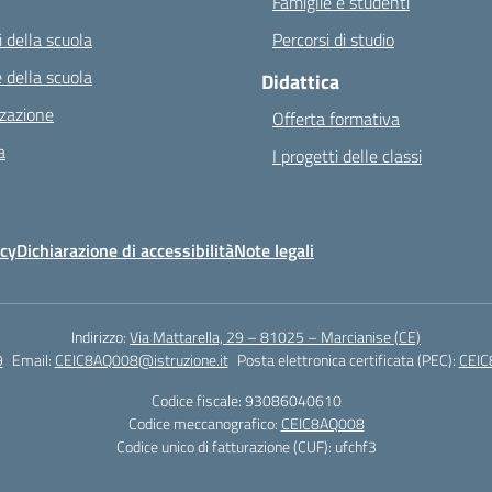
Famiglie e studenti
 della scuola
Percorsi di studio
 della scuola
Didattica
zazione
Offerta formativa
a
I progetti delle classi
icy
Dichiarazione di accessibilità
Note legali
Indirizzo:
Via Mattarella, 29 – 81025 – Marcianise (CE)
9
Email:
CEIC8AQ008@istruzione.it
Posta elettronica certificata (PEC):
CEIC
Codice fiscale: 93086040610
Codice meccanografico:
CEIC8AQ008
Codice unico di fatturazione (CUF): ufchf3