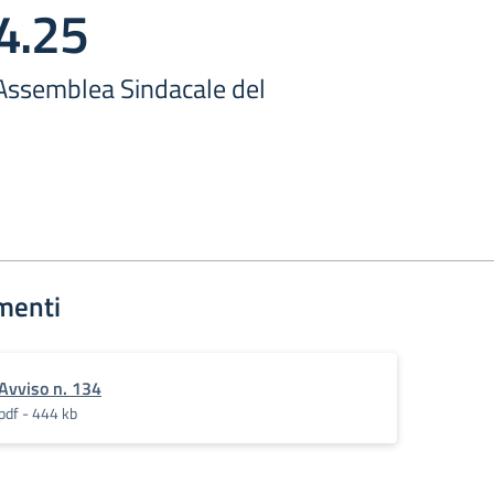
4.25
 Assemblea Sindacale del
menti
Avviso n. 134
pdf - 444 kb