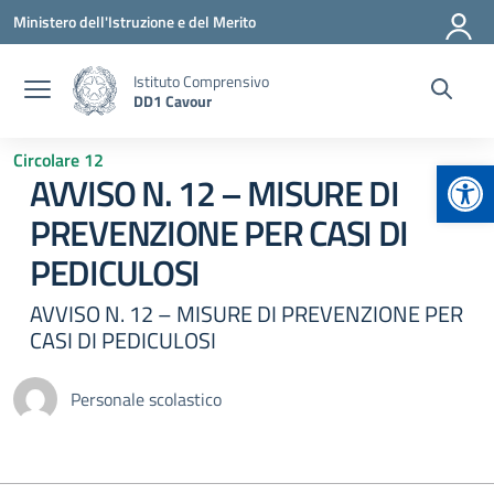
Vai ai contenuti
Vai al menu di navigazione
Vai al footer
Ministero dell'Istruzione e del Merito
Istituto Comprensivo
DD1 Cavour
Circolare 12
Apr
AVVISO N. 12 – MISURE DI
PREVENZIONE PER CASI DI
PEDICULOSI
AVVISO N. 12 – MISURE DI PREVENZIONE PER
CASI DI PEDICULOSI
Personale scolastico