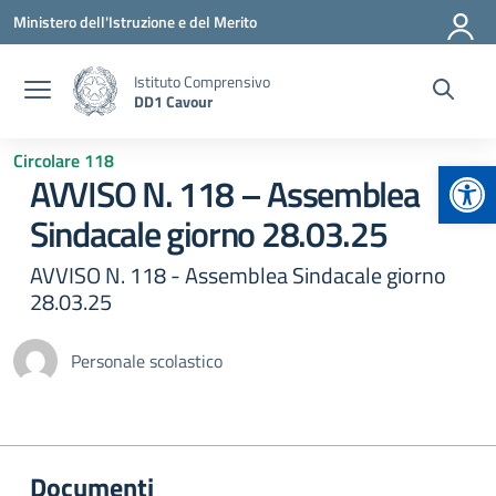
Vai ai contenuti
Vai al menu di navigazione
Vai al footer
Ministero dell'Istruzione e del Merito
Istituto Comprensivo
DD1 Cavour
Circolare 118
Apr
AVVISO N. 118 – Assemblea
Sindacale giorno 28.03.25
AVVISO N. 118 - Assemblea Sindacale giorno
28.03.25
Personale scolastico
Documenti