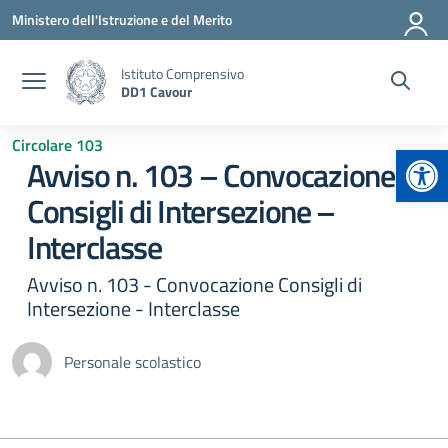
Vai ai contenuti
Vai al menu di navigazione
Vai al footer
Ministero dell'Istruzione e del Merito
Istituto Comprensivo
DD1 Cavour
Circolare 103
Apr
Avviso n. 103 – Convocazione
Consigli di Intersezione –
Interclasse
Avviso n. 103 - Convocazione Consigli di
Intersezione - Interclasse
Personale scolastico