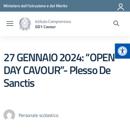
Vai ai contenuti
Vai al menu di navigazione
Vai al footer
Ministero dell'Istruzione e del Merito
Istituto Comprensivo
DD1 Cavour
Apr
27 GENNAIO 2024: “OPEN
DAY CAVOUR”- Plesso De
Sanctis
Personale scolastico