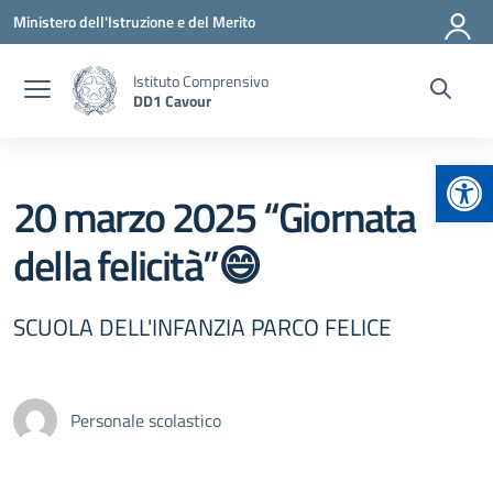
Vai ai contenuti
Vai al menu di navigazione
Vai al footer
Ministero dell'Istruzione e del Merito
Istituto Comprensivo
DD1 Cavour
Apr
20 marzo 2025 “Giornata
della felicità”😄
SCUOLA DELL'INFANZIA PARCO FELICE
Personale scolastico