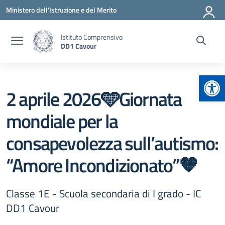
Vai ai contenuti
Vai al menu di navigazione
Vai al footer
Ministero dell'Istruzione e del Merito
Istituto Comprensivo
DD1 Cavour
Apr
2 aprile 2026🩵Giornata
mondiale per la
consapevolezza sull’autismo:
“Amore Incondizionato”🧡
Classe 1E - Scuola secondaria di I grado - IC
DD1 Cavour