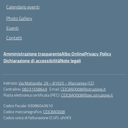
Calendario eventi
Photo Gallery
Eventi
Contatti
Amministrazione trasparente
Albo Online
Privacy Policy
Dichiarazione di accessibilità
Note legali
Indirizzo:
Via Mattarella, 29 – 81025 – Marcianise (CE)
Centralino:
08231558649
Email:
CEIC8AQ008@istruzione.it
Posta elettronica certificata (PEC):
CEIC8AQ008@pec.istruzione.it
Codice fiscale: 93086040610
Codice meccanografico:
CEIC8AQ008
Codice unico di fatturazione (CUF): ufchf3