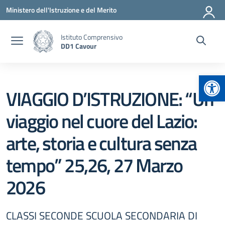
Vai ai contenuti
Vai al menu di navigazione
Vai al footer
Ministero dell'Istruzione e del Merito
Istituto Comprensivo
DD1 Cavour
Apr
VIAGGIO D’ISTRUZIONE: “Un
viaggio nel cuore del Lazio:
arte, storia e cultura senza
tempo” 25,26, 27 Marzo
2026
CLASSI SECONDE SCUOLA SECONDARIA DI