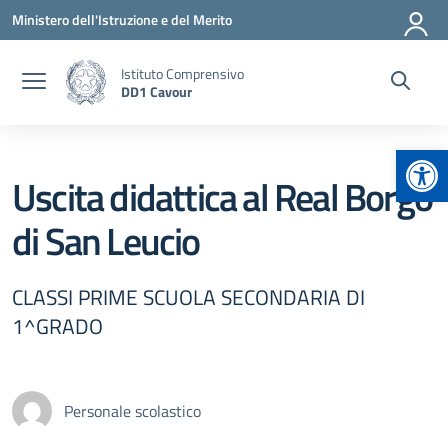
Vai ai contenuti
Vai al menu di navigazione
Vai al footer
Ministero dell'Istruzione e del Merito
Istituto Comprensivo
DD1 Cavour
Apr
Uscita didattica al Real Borgo
di San Leucio
CLASSI PRIME SCUOLA SECONDARIA DI
1^GRADO
Personale scolastico