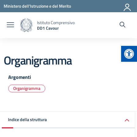
Vai ai contenuti
Vai al menu di navigazione
Vai al footer
Ministero dell'Istruzione e del Merito
Istituto Comprensivo
DD1 Cavour
Apr
Organigramma
Argomenti
Organigramma
Indice della struttura