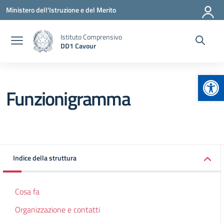
Vai ai contenuti
Vai al menu di navigazione
Vai al footer
Ministero dell'Istruzione e del Merito
Istituto Comprensivo
DD1 Cavour
Apr
Funzionigramma
Indice della struttura
Cosa fa
Organizzazione e contatti