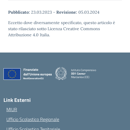
Pubblicato:
23.03.2023
-
Revisione:
05.03.2024
Eccetto dove diversamente specificato, questo articolo è
stato rilasciato sotto Licenza Creative Commons
Attribuzione 4.0 Italia.
Istituto Comprensivo
DD1 Cavour
Marcianise (CE)
— Visita la pagina iniziale della scuola
Link Esterni
MIUR
Ufficio Scolastico Regionale
Ufficio Scolastico Territoriale