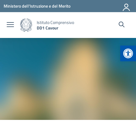
Vai ai contenuti
Vai al menu di navigazione
Vai al footer
Ministero dell'Istruzione e del Merito
Istituto Comprensivo
DD1 Cavour
Apr