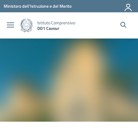
Vai ai contenuti
Vai al menu di navigazione
Vai al footer
Ministero dell'Istruzione e del Merito
Istituto Comprensivo
DD1 Cavour