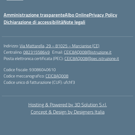
Amministrazione trasparente
Albo Online
Privacy Policy
Dichiarazione di accessibilità
Note legali
Indirizzo:
Via Mattarella, 29 – 81025 – Marcianise (CE)
Centralino:
08231558649
Email:
CEIC8AQ008@istruzione.it
Posta elettronica certificata (PEC):
CEIC8AQ008@pec.istruzione.it
Codice fiscale: 93086040610
Codice meccanografico:
CEIC8AQ008
Codice unico di fatturazione (CUF): ufchf3
Hosting & Powered by 3D Solution S.r.l.
Concept & Design by Designers Italia