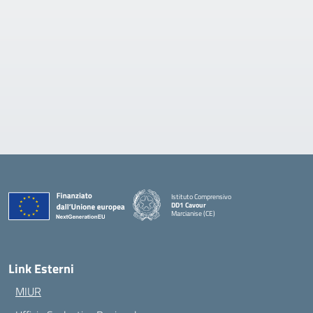
Istituto Comprensivo
DD1 Cavour
Marcianise (CE)
— Visita la pagina iniziale della scuola
Link Esterni
MIUR