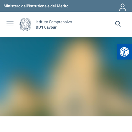
Vai ai contenuti
Vai al menu di navigazione
Vai al footer
Ministero dell'Istruzione e del Merito
Istituto Comprensivo
DD1 Cavour
Apr