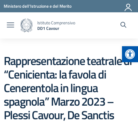
Vai ai contenuti
Vai al menu di navigazione
Vai al footer
Ministero dell'Istruzione e del Merito
Istituto Comprensivo
DD1 Cavour
Apr
Rappresentazione teatrale di
“Cenicienta: la favola di
Cenerentola in lingua
spagnola” Marzo 2023 –
Plessi Cavour, De Sanctis