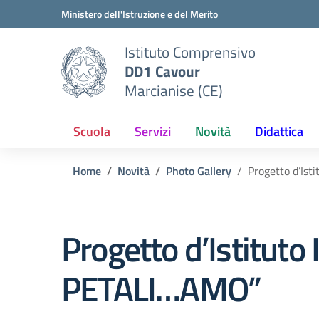
Vai ai contenuti
Vai al menu di navigazione
Vai al footer
Ministero dell'Istruzione e del Merito
Istituto Comprensivo
DD1 Cavour
Marcianise (CE)
Scuola
Servizi
Novità
Didattica
Home
Novità
Photo Gallery
Progetto d’Is
Progetto d’Istitut
PETALI…AMO”