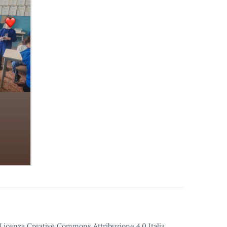
o Licenza Creative Commons Attribuzione 4.0 Italia.