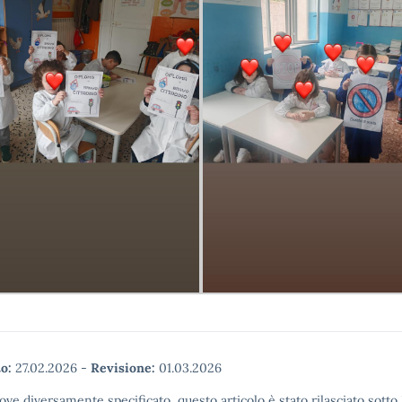
o:
27.02.2026
-
Revisione:
01.03.2026
ove diversamente specificato, questo articolo è stato rilasciato sott