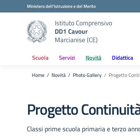
Vai ai contenuti
Vai al menu di navigazione
Vai al footer
Ministero dell'Istruzione e del Merito
Istituto Comprensivo
DD1 Cavour
Marcianise (CE)
Scuola
Servizi
Novità
Didattica
Home
Novità
Photo Gallery
Progetto Conti
Progetto Continuità
Classi prime scuola primaria e terzo ann