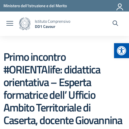
Vai ai contenuti
Vai al menu di navigazione
Vai al footer
Ministero dell'Istruzione e del Merito
Istituto Comprensivo
DD1 Cavour
Apr
Primo incontro
#ORIENTAlife: didattica
orientativa – Esperta
formatrice dell’ Ufficio
Ambito Territoriale di
Caserta, docente Giovannina