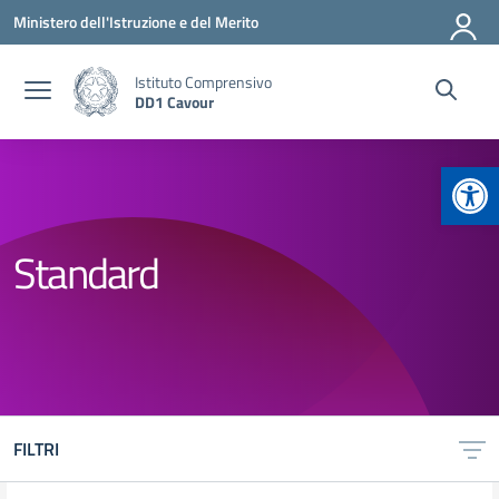
Vai ai contenuti
Vai al menu di navigazione
Vai al footer
Ministero dell'Istruzione e del Merito
Istituto Comprensivo
DD1 Cavour
Apr
Standard
FILTRI