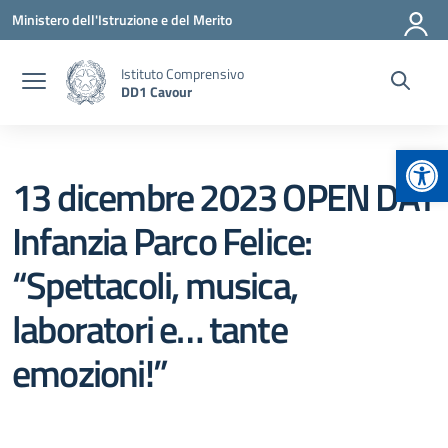
Vai ai contenuti
Vai al menu di navigazione
Vai al footer
Ministero dell'Istruzione e del Merito
Istituto Comprensivo
DD1 Cavour
Apr
13 dicembre 2023 OPEN DAY
Infanzia Parco Felice:
“Spettacoli, musica,
laboratori e… tante
emozioni!”