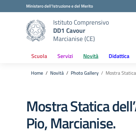
Vai ai contenuti
Vai al menu di navigazione
Vai al footer
Ministero dell'Istruzione e del Merito
Istituto Comprensivo
DD1 Cavour
Marcianise (CE)
Scuola
Servizi
Novità
Didattica
Home
Novità
Photo Gallery
Mostra Statica
Mostra Statica dell
Pio, Marcianise.