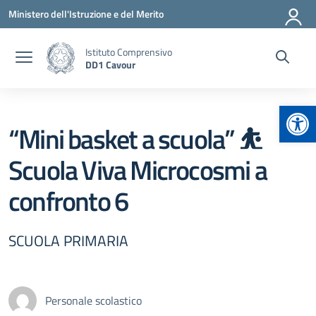
Vai ai contenuti
Vai al menu di navigazione
Vai al footer
Ministero dell'Istruzione e del Merito
Istituto Comprensivo
DD1 Cavour
Apr
“Mini basket a scuola” ⛹️
Scuola Viva Microcosmi a
confronto 6
SCUOLA PRIMARIA
Personale scolastico