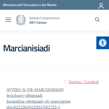
Vai ai contenuti
Vai al menu di navigazione
Vai al footer
Ministero dell'Istruzione e del Merito
Istituto Comprensivo
DD1 Cavour
Apr
Marcianisiadi
Stampa / Condividi
AVVISO-N-178-MARCIANISIADI
brochure-olimpiadi
locandina-olimpiadi-di-marcianise
doc02533620220527102735-1