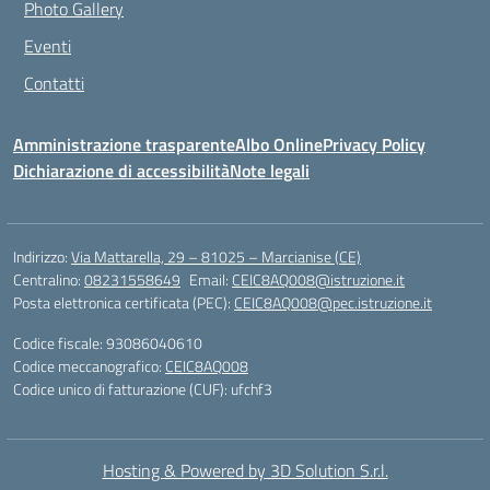
Photo Gallery
Eventi
Contatti
Amministrazione trasparente
Albo Online
Privacy Policy
Dichiarazione di accessibilità
Note legali
Indirizzo:
Via Mattarella, 29 – 81025 – Marcianise (CE)
Centralino:
08231558649
Email:
CEIC8AQ008@istruzione.it
Posta elettronica certificata (PEC):
CEIC8AQ008@pec.istruzione.it
Codice fiscale: 93086040610
Codice meccanografico:
CEIC8AQ008
Codice unico di fatturazione (CUF): ufchf3
Hosting & Powered by 3D Solution S.r.l.