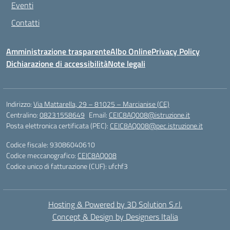
Eventi
Contatti
Amministrazione trasparente
Albo Online
Privacy Policy
Dichiarazione di accessibilità
Note legali
Indirizzo:
Via Mattarella, 29 – 81025 – Marcianise (CE)
Centralino:
08231558649
Email:
CEIC8AQ008@istruzione.it
Posta elettronica certificata (PEC):
CEIC8AQ008@pec.istruzione.it
Codice fiscale: 93086040610
Codice meccanografico:
CEIC8AQ008
Codice unico di fatturazione (CUF): ufchf3
Hosting & Powered by 3D Solution S.r.l.
Concept & Design by Designers Italia