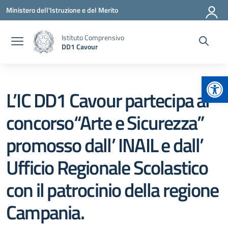
Vai ai contenuti
Vai al menu di navigazione
Vai al footer
Ministero dell'Istruzione e del Merito
Istituto Comprensivo
DD1 Cavour
Apr
L’IC DD1 Cavour partecipa al
concorso“Arte e Sicurezza”
promosso dall’ INAIL e dall’
Ufficio Regionale Scolastico
con il patrocinio della regione
Campania.