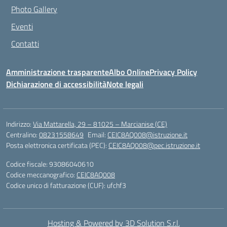
Photo Gallery
Eventi
Contatti
Amministrazione trasparente
Albo Online
Privacy Policy
Dichiarazione di accessibilità
Note legali
Indirizzo:
Via Mattarella, 29 – 81025 – Marcianise (CE)
Centralino:
08231558649
Email:
CEIC8AQ008@istruzione.it
Posta elettronica certificata (PEC):
CEIC8AQ008@pec.istruzione.it
Codice fiscale: 93086040610
Codice meccanografico:
CEIC8AQ008
Codice unico di fatturazione (CUF): ufchf3
Hosting & Powered by 3D Solution S.r.l.