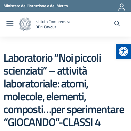
Vai ai contenuti
Vai al menu di navigazione
Vai al footer
Ministero dell'Istruzione e del Merito
Istituto Comprensivo
DD1 Cavour
Apr
Laboratorio “Noi piccoli
scienziati” – attività
laboratoriale: atomi,
molecole, elementi,
composti…per sperimentare
“GIOCANDO”-CLASSI 4